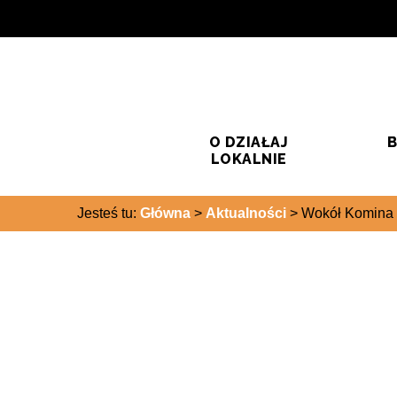
Przejdź do treści
Przejdź do wyszukiwarki
O DZIAŁAJ
B
LOKALNIE
Jesteś tu:
Główna
>
Aktualności
>
Wokół Komina 