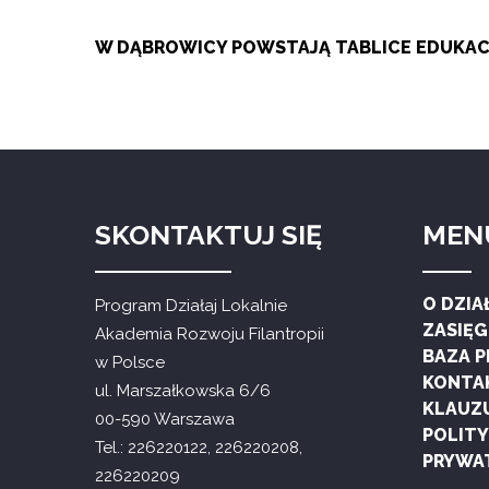
W DĄBROWICY POWSTAJĄ TABLICE EDUKACY
SKONTAKTUJ SIĘ
MEN
O DZIA
Program Działaj Lokalnie
ZASIĘ
Akademia Rozwoju Filantropii
BAZA 
w Polsce
KONTA
ul. Marszałkowska 6/6
KLAUZ
00-590 Warszawa
POLIT
Tel.: 226220122, 226220208,
PRYWA
226220209