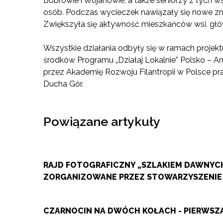
Bobrowie i Wojanowie, a także seniorzy z tych w
osób. Podczas wycieczek nawiązały się nowe znaj
Zwiększyła się aktywność mieszkańców wsi, głó
Wszystkie działania odbyły się w ramach projek
środków Programu „Działaj Lokalnie” Polsko – A
przez Akademię Rozwoju Filantropii w Polsce pr
Ducha Gór.
Powiązane artykuły
RAJD FOTOGRAFICZNY „SZLAKIEM DAWNYCH
ZORGANIZOWANE PRZEZ STOWARZYSZENIE
CZARNOCIN NA DWÓCH KOŁACH - PIERWS