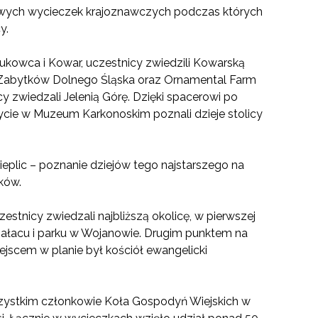
iowych wycieczek krajoznawczych podczas których
y.
kowca i Kowar, uczestnicy zwiedzili Kowarską
Zabytków Dolnego Śląska oraz Ornamental Farm
y zwiedzali Jelenią Górę. Dzięki spacerowi po
zycie w Muzeum Karkonoskim poznali dzieje stolicy
plic – poznanie dziejów tego najstarszego na
ków.
estnicy zwiedzali najbliższą okolicę, w pierwszej
ę pałacu i parku w Wojanowie. Drugim punktem na
ejscem w planie był kościół ewangelicki
szystkim członkowie Koła Gospodyń Wiejskich w