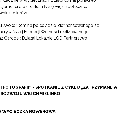
si. Łącznie w wycieczkach wzięło udział ponad 50
omości oraz rozluźniły się więzi społeczne.
wnie seniorów.
tu „Wokół komina po covidzie” dofinansowanego ze
merykańskiej Fundacji Wolności realizowanego
az Ośrodek Działaj Lokalnie LGD Partnerstwo
 FOTOGRAFII” - SPOTKANIE Z CYKLU „ZATRZYMANE 
 ROZWOJU WSI CHMIELINKO
ZA WYCIECZKA ROWEROWA