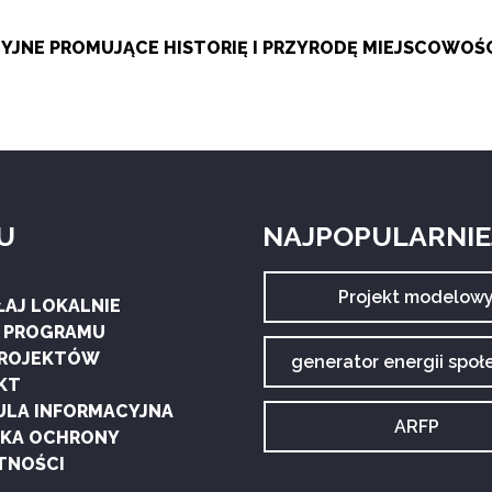
JNE PROMUJĄCE HISTORIĘ I PRZYRODĘ MIEJSCOWOŚ
U
NAJPOPULARNIEJ
Archiwum
Projekt modelow
ŁAJ LOKALNIE
tagu:
G PROGRAMU
PROJEKTÓW
Archiwum
generator energii społ
tagu:
KT
ULA INFORMACYJNA
Archiwum
ARFP
YKA OCHRONY
tagu:
TNOŚCI