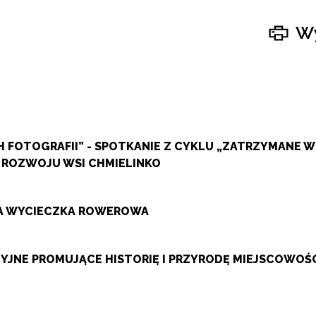
Wy
 FOTOGRAFII” - SPOTKANIE Z CYKLU „ZATRZYMANE 
 ROZWOJU WSI CHMIELINKO
ZA WYCIECZKA ROWEROWA
JNE PROMUJĄCE HISTORIĘ I PRZYRODĘ MIEJSCOWOŚ