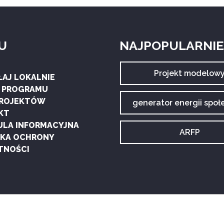
U
NAJPOPULARNIEJ
Archiwum
Projekt modelow
ŁAJ LOKALNIE
tagu:
G PROGRAMU
PROJEKTÓW
Archiwum
generator energii społ
tagu:
KT
ULA INFORMACYJNA
Archiwum
ARFP
YKA OCHRONY
tagu:
TNOŚCI