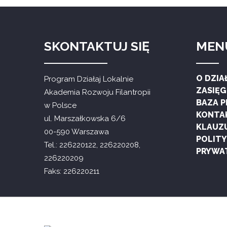
SKONTAKTUJ SIĘ
MEN
O DZIA
Program Działaj Lokalnie
ZASIĘ
Akademia Rozwoju Filantropii
BAZA 
w Polsce
KONTA
ul. Marszałkowska 6/6
KLAUZ
00-590 Warszawa
POLIT
Tel.: 226220122, 226220208,
PRYWA
226220209
Faks: 226220211