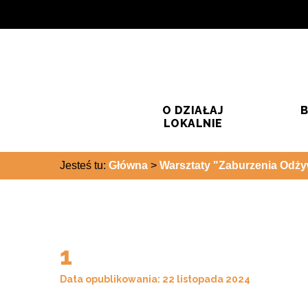
Przejdź do treści
Przejdź do wyszukiwarki
O DZIAŁAJ
B
LOKALNIE
Jesteś tu:
Główna
>
Warsztaty "Zaburzenia Odży
1
Data opublikowania: 22 listopada 2024