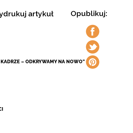
Opublikuj:
drukuj artykuł
Udostępnij
na
facebook
Udostępnij
na
twitter
Udostępnij
W KADRZE – ODKRYWAMY NA NOWO”
na
pintrest
CI