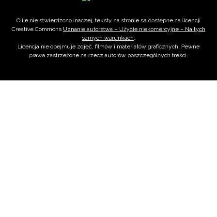
O ile nie stwierdzono inaczej, teksty na stronie są dostępne na licencji
Creative Commons
Uznanie autorstwa – Użycie niekomercyjne – Na tych
samych warunkach
.
Licencja nie obejmuje zdjęć, filmów i materiałów graficznych. Pewne
prawa zastrzeżone na rzecz autorów poszczególnych treści.