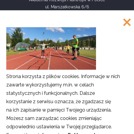
ul. Marszałkowska 6/6
00-590 Warszawa
Tel.: 226220122, 226220208, 226220209
Faks: 226220211
COPYRIGHT
©
Akademia Rozwoju Filantropii w Polsce
Strona korzysta z plików cookies. Informacje w nich
2016
zawarte wykorzystujemy m.in. w celach
Projekt i realizacja
SMULTRON
statystycznych i funkcjonalnych. Dalsze
korzystanie z serwisu oznacza, że zgadzasz się
na ich zapisanie w pamięci Twojego urządzenia.
Możesz sam zarządzać cookies zmieniając
odpowiednio ustawienia w Twojej przeglądarce.
O ile nie stwierdzono inaczej, teksty na stronie są dostępne na licencji
Creative Commons
Uznanie autorstwa – Użycie niekomercyjne – Na tych