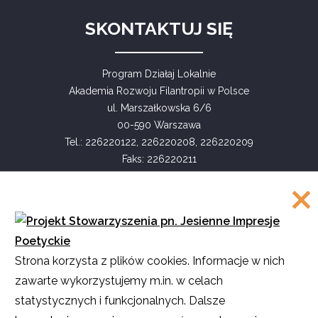
SKONTAKTUJ SIĘ
Program Działaj Lokalnie
Akademia Rozwoju Filantropii w Polsce
ul. Marszałkowska 6/6
00-590 Warszawa
Tel.: 226220122, 226220208, 226220209
Faks: 226220211
COPYRIGHT
Strona korzysta z plików cookies. Informacje w nich
©
Akademia Rozwoju Filantropii w Polsce
zawarte wykorzystujemy m.in. w celach
2016
statystycznych i funkcjonalnych. Dalsze
Projekt i realizacja
SMULTRON