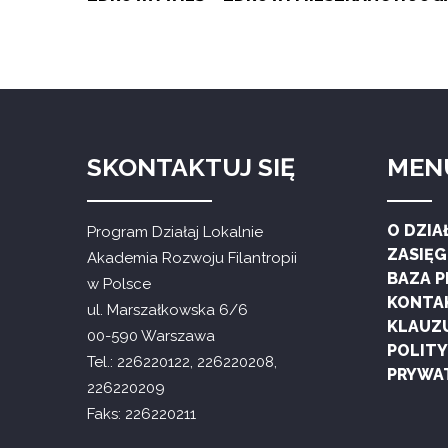
SKONTAKTUJ SIĘ
MEN
O DZIA
Program Działaj Lokalnie
ZASIĘ
Akademia Rozwoju Filantropii
BAZA 
w Polsce
KONTA
ul. Marszałkowska 6/6
KLAUZ
00-590 Warszawa
POLIT
Tel.: 226220122, 226220208,
PRYWA
226220209
Faks: 226220211