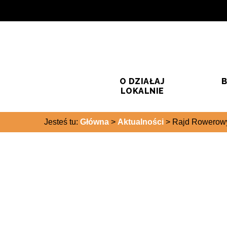
Przejdź do treści
Przejdź do wyszukiwarki
O DZIAŁAJ
B
LOKALNIE
Jesteś tu:
Główna
>
Aktualności
>
Rajd Rowerowy