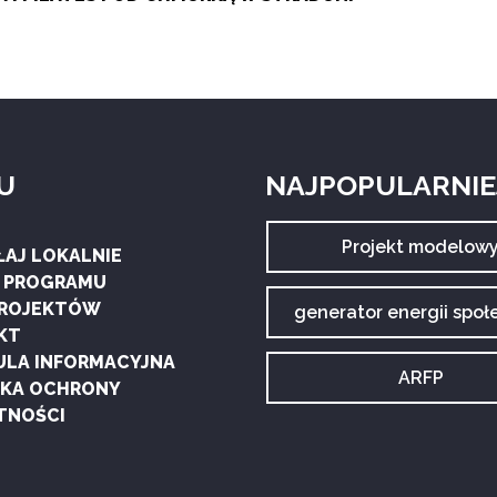
U
NAJPOPULARNIEJ
Archiwum
Projekt modelow
ŁAJ LOKALNIE
tagu:
G PROGRAMU
PROJEKTÓW
Archiwum
generator energii społ
tagu:
KT
ULA INFORMACYJNA
Archiwum
ARFP
YKA OCHRONY
tagu:
TNOŚCI