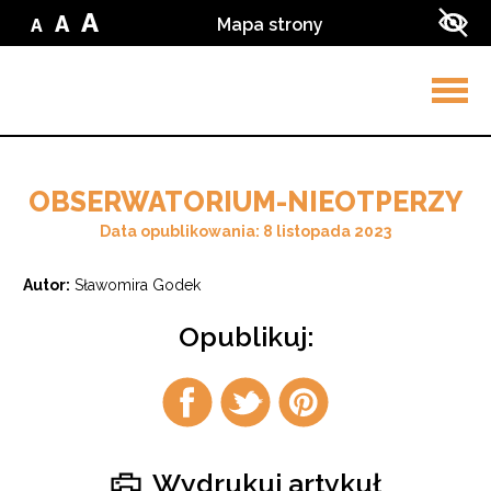
Przejdź do treści
Przejdź do wyszukiwarki
A
A
Mapa strony
A
Zmień
Zmień
Zmień
Zwi
wielkość
wielkość
wielkość
kon
liter
liter
w
liter
na
ser
na
małą
na
średnią
dużą
Rozw
men
OBSERWATORIUM-NIEOTPERZY
Data opublikowania: 8 listopada 2023
Autor:
Sławomira Godek
Opublikuj:
Udostępnij
Udostępnij
Udostępnij
na
na
na
facebook
twitter
pintrest
Wydrukuj artykuł