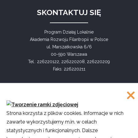
SKONTAKTUJ SIĘ
Program Działaj Lokalnie
Akademia Rozwoju Filantropii w Polsce
ul. Marszałkowska 6/6
00-590 Warszawa
Tel.: 226220122, 226220208, 226220209
Faks: 226220211
COPYRIGHT
Strona korzysta z plików cookies. Informacje w nich
©
Akademia Rozwoju Filantropii w Polsce
zawarte wykorzystujemy m.in. w celach
2016
statystycznych i funkcjonalnych. Dalsze
Projekt i realizacja
SMULTRON