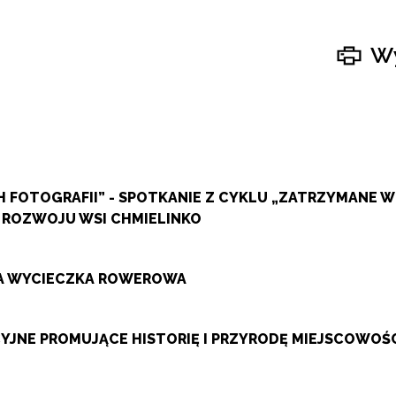
Wy
 FOTOGRAFII” - SPOTKANIE Z CYKLU „ZATRZYMANE 
 ROZWOJU WSI CHMIELINKO
ZA WYCIECZKA ROWEROWA
JNE PROMUJĄCE HISTORIĘ I PRZYRODĘ MIEJSCOWOŚ