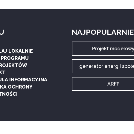
U
NAJPOPULARNIEJ
Archiwum
Projekt modelow
ŁAJ LOKALNIE
tagu:
G PROGRAMU
PROJEKTÓW
Archiwum
generator energii społ
tagu:
KT
ULA INFORMACYJNA
Archiwum
ARFP
YKA OCHRONY
tagu:
TNOŚCI