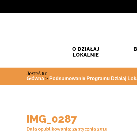
Przejdź do treści
Przejdź do wyszukiwarki
O DZIAŁAJ
B
LOKALNIE
Jesteś tu:
Główna
>
Podsumowanie Programu Działaj Loka
IMG_0287
Data opublikowania: 25 stycznia 2019