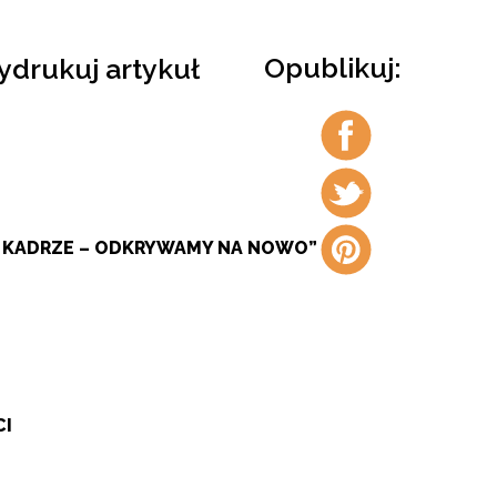
Opublikuj:
drukuj artykuł
Udostępnij
na
facebook
Udostępnij
na
twitter
Udostępnij
W KADRZE – ODKRYWAMY NA NOWO”
na
pintrest
CI