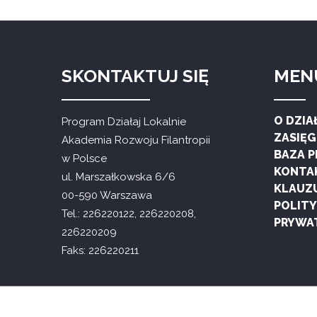
SKONTAKTUJ SIĘ
MEN
O DZIA
Program Działaj Lokalnie
ZASIĘ
Akademia Rozwoju Filantropii
BAZA 
w Polsce
KONTA
ul. Marszałkowska 6/6
KLAUZ
00-590 Warszawa
POLIT
Tel.: 226220122, 226220208,
PRYWA
226220209
Faks: 226220211