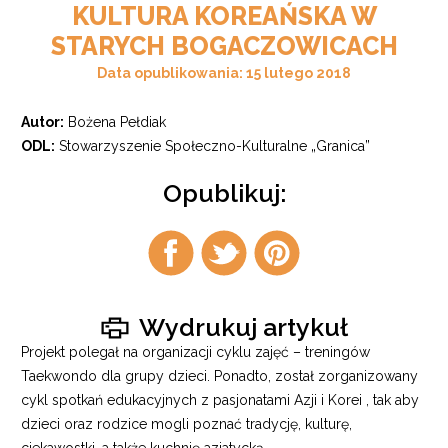
KULTURA KOREAŃSKA W
STARYCH BOGACZOWICACH
Data opublikowania: 15 lutego 2018
Autor:
Bożena Pełdiak
ODL:
Stowarzyszenie Społeczno-Kulturalne „Granica”
Opublikuj:
Udostępnij
Udostępnij
Udostępnij
na
na
na
facebook
twitter
pintrest
Wydrukuj artykuł
Projekt polegał na organizacji cyklu zajęć – treningów
Taekwondo dla grupy dzieci. Ponadto, został zorganizowany
cykl spotkań edukacyjnych z pasjonatami Azji i Korei , tak aby
dzieci oraz rodzice mogli poznać tradycję, kulturę,