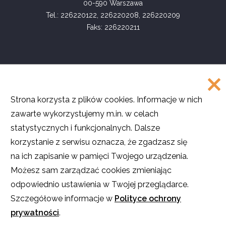
00-590 Warszawa
Tel.: 226220122, 226220208, 226220209
Faks: 226220211
COPYRIGHT
Strona korzysta z plików cookies. Informacje w nich
©
Akademia Rozwoju Filantropii w Polsce
zawarte wykorzystujemy m.in. w celach
2016
statystycznych i funkcjonalnych. Dalsze
Projekt i realizacja
SMULTRON
korzystanie z serwisu oznacza, że zgadzasz się
na ich zapisanie w pamięci Twojego urządzenia.
Możesz sam zarządzać cookies zmieniając
odpowiednio ustawienia w Twojej przeglądarce.
O ile nie stwierdzono inaczej, teksty na stronie są dostępne na licencji
Creative Commons
Uznanie autorstwa – Użycie niekomercyjne – Na tych
Szczegółowe informacje w
Polityce ochrony
samych warunkach
.
prywatności
.
Licencja nie obejmuje zdjęć, filmów i materiałów graficznych. Pewne
prawa zastrzeżone na rzecz autorów poszczególnych treści.