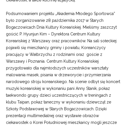
ciekawostki, a także kuchnię azjatycką.
Podsumowaniem projektu „Akademia Młodego Sportowca”
było zorganizowanie 28 października 2017 w Starych
Bogaczowicach Dnia Kultury Koreańskiej. Mieliśmy zaszczyt
gościć P. Hyunjun Kim – Dyrektora Centrum Kultury
Koreańskiej z Warszawy oraz pracowników. Na sali sołeckiej
pojawili się mieszkańcy gminy i powiatu, Koreańczycy
pracujący w Wałbrzychu z rodzinami oraz goście z
Warszawy i Poznania. Centrum Kultury Koreańskiej
przygotowało dla najmłodszych uczestników warsztaty
malowania masek, pisania w drzeworycie i przymierzania
narodowego stroju koreańskiego. Na scenie odbył się koncert
muzyki koreańskiej w wykonaniu pani Anny Stanik, pokaz
taekwondo grupy dzieci uczestniczących w treningach z
klubu Taipan, pokaz taneczny w wykonaniu dziewcząt ze
Szkoły Podstawowej w Starych Bogaczowicach. Dzięki
prezentacji multimedialnej oraz wystawie obrazów
ciekawostek o Korei Południowej mieszkańcy mogli jeszcze