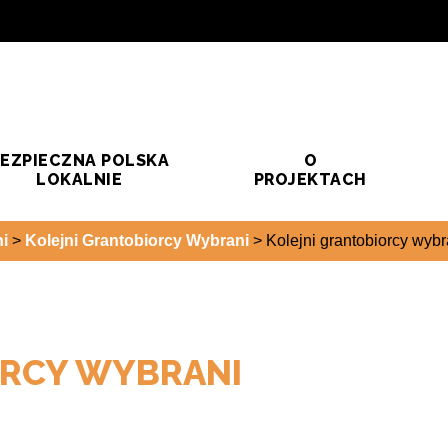
EZPIECZNA POLSKA
O
LOKALNIE
PROJEKTACH
i
>
Kolejni Grantobiorcy Wybrani
>
Kolejni grantobiorcy wybr
ORCY WYBRANI