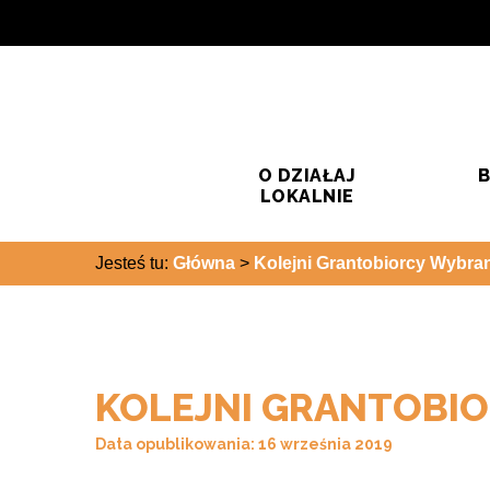
Przejdź do treści
Przejdź do wyszukiwarki
O DZIAŁAJ
B
LOKALNIE
Jesteś tu:
Główna
>
Kolejni Grantobiorcy Wybran
KOLEJNI GRANTOBI
Data opublikowania: 16 września 2019