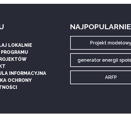
U
NAJPOPULARNIEJ
Archiwum
Projekt modelow
ŁAJ LOKALNIE
tagu:
G PROGRAMU
PROJEKTÓW
Archiwum
generator energii społ
tagu:
KT
ULA INFORMACYJNA
Archiwum
ARFP
YKA OCHRONY
tagu:
TNOŚCI