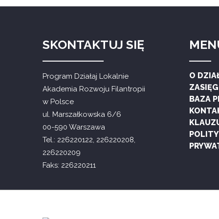
SKONTAKTUJ SIĘ
MEN
O DZIA
Program Działaj Lokalnie
ZASIĘ
Akademia Rozwoju Filantropii
BAZA 
w Polsce
KONTA
ul. Marszałkowska 6/6
KLAUZ
00-590 Warszawa
POLIT
Tel.: 226220122, 226220208,
PRYWA
226220209
Faks: 226220211