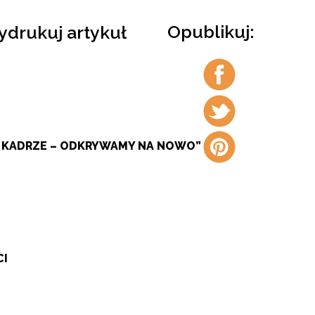
Opublikuj:
drukuj artykuł
Udostępnij
na
facebook
Udostępnij
na
twitter
Udostępnij
W KADRZE – ODKRYWAMY NA NOWO”
na
pintrest
CI