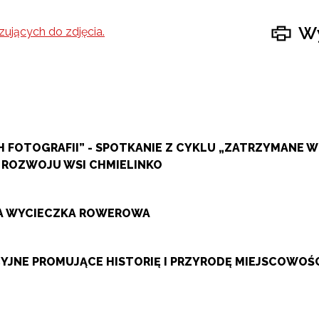
Wy
 FOTOGRAFII” - SPOTKANIE Z CYKLU „ZATRZYMANE 
 ROZWOJU WSI CHMIELINKO
ZA WYCIECZKA ROWEROWA
JNE PROMUJĄCE HISTORIĘ I PRZYRODĘ MIEJSCOWOŚ