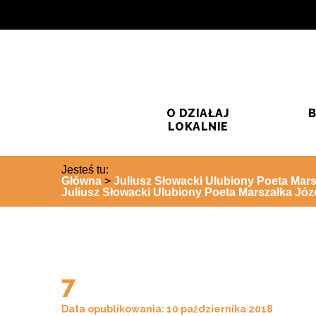
Przejdź do treści
Przejdź do wyszukiwarki
O DZIAŁAJ
B
LOKALNIE
Jesteś tu:
Główna
>
Juliusz Słowacki Ulubiony Poeta Mars
Juliusz Słowacki Ulubiony Poeta Marszałka Józ
7
Data opublikowania: 10 października 2018