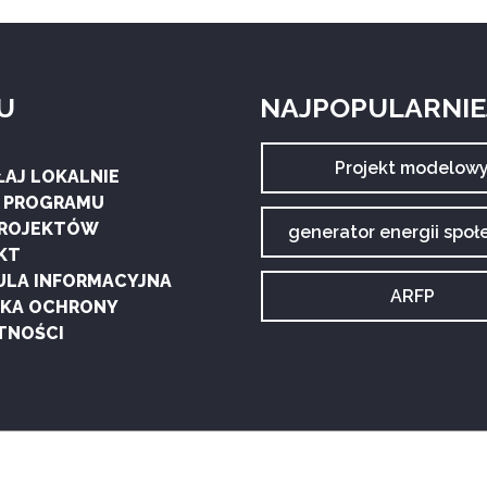
U
NAJPOPULARNIEJ
Archiwum
Projekt modelow
ŁAJ LOKALNIE
tagu:
G PROGRAMU
PROJEKTÓW
Archiwum
generator energii społ
tagu:
KT
ULA INFORMACYJNA
Archiwum
ARFP
YKA OCHRONY
tagu:
TNOŚCI