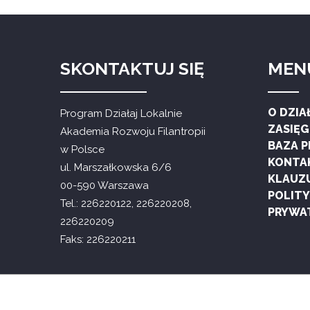
SKONTAKTUJ SIĘ
MEN
O DZIA
Program Działaj Lokalnie
ZASIĘ
Akademia Rozwoju Filantropii
BAZA 
w Polsce
KONTA
ul. Marszałkowska 6/6
KLAUZ
00-590 Warszawa
POLIT
Tel.: 226220122, 226220208,
PRYWA
226220209
Faks: 226220211