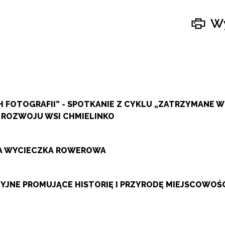
Wy
 FOTOGRAFII” - SPOTKANIE Z CYKLU „ZATRZYMANE 
 ROZWOJU WSI CHMIELINKO
ZA WYCIECZKA ROWEROWA
JNE PROMUJĄCE HISTORIĘ I PRZYRODĘ MIEJSCOWOŚ