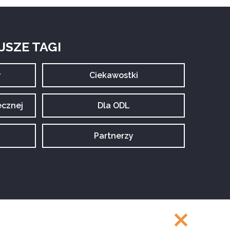
SZE TAGI
y
Archiwum
Ciekawostki
tagu:
ecznej
Archiwum
Dla ODL
tagu:
Archiwum
Partnerzy
tagu: