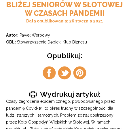
BLIŻEJ SENIORÓW W SŁOTOWEJ
W CZASACH PANDEMII
Data opublikowania: 26 stycznia 2021
Autor:
Paweł Werbowy
ODL:
Stowarzyszenie Dębicki Klub Biznesu
Opublikuj:
Udostępnij
Udostępnij
Udostępnij
na
na
na
facebook
twitter
pintrest
Wydrukuj artykuł
Czasy zagrożenia epidemicznego, powodowanego przez
pandemię Covid-19, to okres trudny w szczególności dla
ludzi starszych i samotnych. Problem został dostrzeżony
przez Koło Gospodyń Wiejskich w Słotowej. W ramach