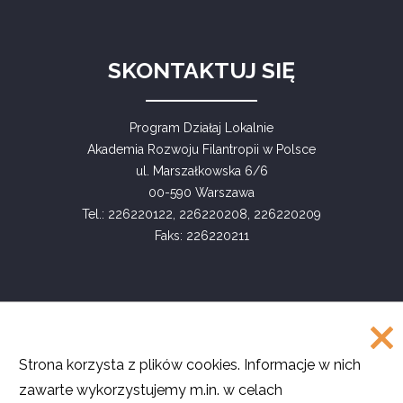
SKONTAKTUJ SIĘ
Program Działaj Lokalnie
Akademia Rozwoju Filantropii w Polsce
ul. Marszałkowska 6/6
00-590 Warszawa
Tel.: 226220122, 226220208, 226220209
Faks: 226220211
COPYRIGHT
Strona korzysta z plików cookies. Informacje w nich
©
Akademia Rozwoju Filantropii w Polsce
zawarte wykorzystujemy m.in. w celach
2016