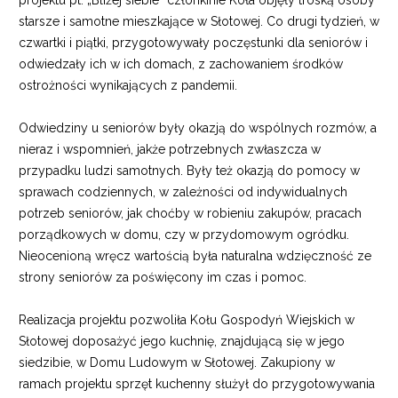
projektu pt. „Bliżej siebie” członkinie Koła objęły troską osoby
starsze i samotne mieszkające w Słotowej. Co drugi tydzień, w
czwartki i piątki, przygotowywały poczęstunki dla seniorów i
odwiedzały ich w ich domach, z zachowaniem środków
ostrożności wynikających z pandemii.
Odwiedziny u seniorów były okazją do wspólnych rozmów, a
nieraz i wspomnień, jakże potrzebnych zwłaszcza w
przypadku ludzi samotnych. Były też okazją do pomocy w
sprawach codziennych, w zależności od indywidualnych
potrzeb seniorów, jak choćby w robieniu zakupów, pracach
porządkowych w domu, czy w przydomowym ogródku.
Nieocenioną wręcz wartością była naturalna wdzięczność ze
strony seniorów za poświęcony im czas i pomoc.
Realizacja projektu pozwoliła Kołu Gospodyń Wiejskich w
Słotowej doposażyć jego kuchnię, znajdującą się w jego
siedzibie, w Domu Ludowym w Słotowej. Zakupiony w
ramach projektu sprzęt kuchenny służył do przygotowywania