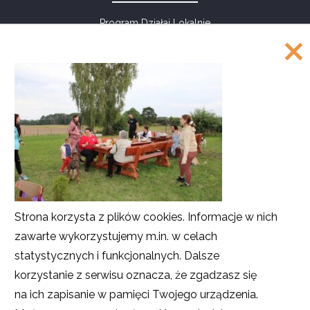
Program Działaj Lokalnie
Akademia Rozwoju Filantropii w Polsce
ul. Marszałkowska 6/6
00-590 Warszawa
Tel.: 226220122, 226220208, 226220209
Faks: 226220211
COPYRIGHT
©
Akademia Rozwoju Filantropii w Polsce
Strona korzysta z plików cookies. Informacje w nich
2016
zawarte wykorzystujemy m.in. w celach
Projekt i realizacja
SMULTRON
statystycznych i funkcjonalnych. Dalsze
korzystanie z serwisu oznacza, że zgadzasz się
na ich zapisanie w pamięci Twojego urządzenia.