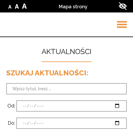
Przejdź do treści
Przejdź do wyszukiwarki
A
A
Mapa strony
A
Zmień
Zmień
Zmień
Zwi
wielkość
wielkość
wielkość
kon
liter
liter
w
liter
na
ser
na
małą
na
średnią
dużą
Rozw
men
AKTUALNOŚCI
SZUKAJ AKTUALNOŚCI:
Wpisz
poszukiwaną
frazę:
Szukaj
daty
Od
:
aktualności
opublikowanych
Szukaj
daty
Do
:
aktualności
opublikowanych