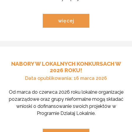
czytaj
więcej
o
aktualności
pod
tytułem
"Konkurs
Opowiedz…
–
Zestawienie
NABORY W LOKALNYCH KONKURSACH W
nagrodzonych
2026 ROKU!
prac
(aktualizacja
Data opublikowania: 16 marca 2026
2026)"
Od marca do czerwca 2026 roku lokalne organizacje
pozarządowe oraz grupy nieformalne mogą składać
wnioski o dofinansowanie swoich projektów w
Programie Działaj Lokalnie.